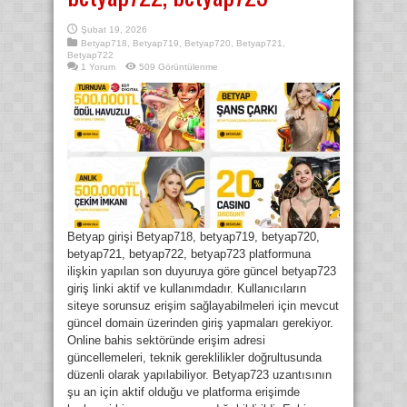
Şubat 19, 2026
Betyap718
,
Betyap719
,
Betyap720
,
Betyap721
,
Betyap722
1 Yorum
509 Görüntülenme
Betyap girişi Betyap718, betyap719, betyap720,
betyap721, betyap722, betyap723 platformuna
ilişkin yapılan son duyuruya göre güncel betyap723
giriş linki aktif ve kullanımdadır. Kullanıcıların
siteye sorunsuz erişim sağlayabilmeleri için mevcut
güncel domain üzerinden giriş yapmaları gerekiyor.
Online bahis sektöründe erişim adresi
güncellemeleri, teknik gereklilikler doğrultusunda
düzenli olarak yapılabiliyor. Betyap723 uzantısının
şu an için aktif olduğu ve platforma erişimde