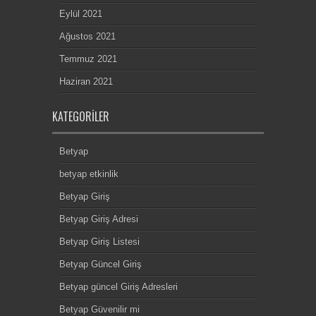
Eylül 2021
Ağustos 2021
Temmuz 2021
Haziran 2021
KATEGORILER
Betyap
betyap etkinlik
Betyap Giriş
Betyap Giriş Adresi
Betyap Giriş Listesi
Betyap Güncel Giriş
Betyap güncel Giriş Adresleri
Betyap Güvenilir mi