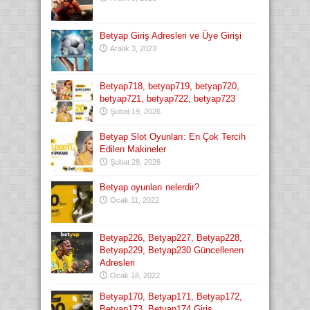
Betyap Giriş Adresleri ve Üye Girişi
Aralık 3, 2023
Betyap718, betyap719, betyap720,
betyap721, betyap722, betyap723
Şubat 19, 2026
Betyap Slot Oyunları: En Çok Tercih
Edilen Makineler
Şubat 28, 2026
Betyap oyunları nelerdir?
Ocak 11, 2022
Betyap226, Betyap227, Betyap228,
Betyap229, Betyap230 Güncellenen
Adresleri
Ocak 18, 2022
Betyap170, Betyap171, Betyap172,
Betyap173, Betyap174 Giriş