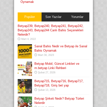
Oynamak
Popüler
Son Yazılar
Yorumlar
Betyap239, Betyap240, Betyap241, Betyap242,
Betyap243, Betyap244 Canlı Bahis Seçenekleri
Nelerdir?
Mart 4, 2022
Sanal Bahis Nedir ve Betyap ile Sanal
Bahis Oynamak
Mart 30, 2023
Betyap Mobil, Güncel Linkleri ve
m.betyap Linki Rehberi
Şubat 27, 2026
Betyap715, Betyap716, Betyap717,
Betyap718, Giriş bet yap
Şubat 13, 2026
Betyap Şirketi Nedir? Betyap Türleri
Nelerdir