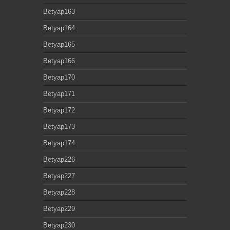
Betyap163
Betyap164
Betyap165
Betyap166
Betyap170
Betyap171
Betyap172
Betyap173
Betyap174
Betyap226
Betyap227
Betyap228
Betyap229
Betyap230