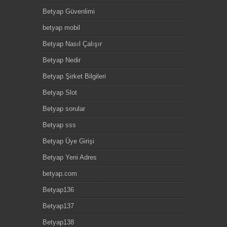
Betyap Güvenlimi
betyap mobil
Betyap Nasıl Çalışır
Betyap Nedir
Betyap Şirket Bilgileri
Betyap Slot
Betyap sorular
Betyap sss
Betyap Üye Girişi
Betyap Yeni Adres
betyap.com
Betyap136
Betyap137
Betyap138