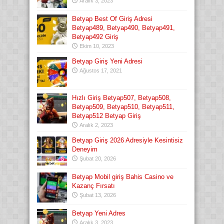
Aralık 3, 2023
Betyap Best Of Giriş Adresi
Betyap489, Betyap490, Betyap491,
Betyap492 Giriş
Ekim 10, 2023
Betyap Giriş Yeni Adresi
Ağustos 17, 2021
Hızlı Giriş Betyap507, Betyap508,
Betyap509, Betyap510, Betyap511,
Betyap512 Betyap Giriş
Aralık 2, 2023
Betyap Giriş 2026 Adresiyle Kesintisiz
Deneyim
Şubat 20, 2026
Betyap Mobil giriş Bahis Casino ve
Kazanç Fırsatı
Şubat 13, 2026
Betyap Yeni Adres
Aralık 3, 2023