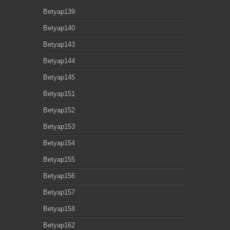
Betyap139
Betyap140
Betyap143
Betyap144
Betyap145
Betyap151
Betyap152
Betyap153
Betyap154
Betyap155
Betyap156
Betyap157
Betyap158
Betyap162