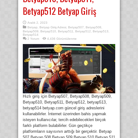
Betyap512 Betyap Giriş
Aralık 2, 2023
Betyap
,
Betyap Giriş Adresi
,
Betyap507
,
Betyap508
,
Betyap509
,
Betyap510
,
Betyap511
,
Betyap512
,
Betyap513
,
Betyap514
2 Yorum
4,436 Görüntülenme
Hızlı giriş için Betyap507, Betyap508, Betyap509,
Betyap510, Betyap511, Betyap512, betyap513,
betyap514 betyap.com güncel giriş adreslerini
kullanabilirler. İnternet üzerinden bahis yapmak
isteyen kullanıcılar, tercih edebilecekleri birçok
farklı platform bulabilirler. Gün geçtikçe
platformların sayısının arttığı bir gerçektir. Betyap
507 Betyap 508 Betyap 509 Betyap 510 Betyap 511