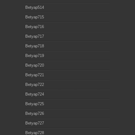
Betyap514
Betyap715
Betyap716
Betyap717
Betyap718
Betyap719
Betyap720
Betyap721
Betyap722
Betyap724
Betyap725
Betyap726
Betyap727
Betyap728