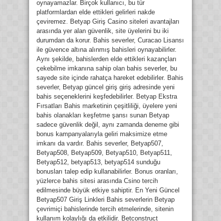
oynayamazlar. Birçok kullanıcı, bu tür
platformlardan elde ettikleri gelirleri nakde
çeviremez. Betyap Giriş Casino siteleri avantajları
arasında yer alan güvenlik, site üyelerini bu iki
durumdan da korur. Bahis severler, Curacao Lisansı
ile güvence altına alınmış bahisleri oynayabilirler.
Aynı şekilde, bahislerden elde ettikleri kazançları
çekebilme imkanına sahip olan bahis severler, bu
sayede site içinde rahatça hareket edebilirler. Bahis
severler, Betyap güncel giriş giriş adresinde yeni
bahis seçeneklerini keşfedebilirler. Betyap Ekstra
Fırsatları Bahis marketinin çeşitliliği, üyelere yeni
bahis olanakları keşfetme şansı sunan Betyap
sadece güvenlik değil, aynı zamanda deneme gibi
bonus kampanyalarıyla geliri maksimize etme
imkanı da vardır. Bahis severler, Betyap507,
Betyap508, Betyap509, Betyap510, Betyap511,
Betyap512, betyap513, betyap514 sunduğu
bonusları talep edip kullanabilirler. Bonus oranları,
yüzlerce bahis sitesi arasında Csino tercih
edilmesinde büyük etkiye sahiptir. En Yeni Güncel
Betyap507 Giriş Linkleri Bahis severlerin Betyap
çevrimiçi bahislerinde tercih etmelerinde, sitenin
kullanım kolaylığı da etkilidir. Betconstruct