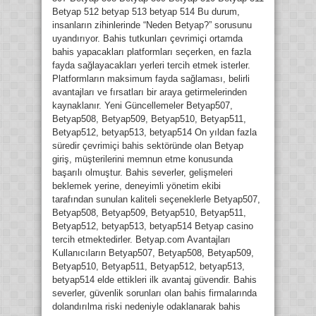
Betyap 512 betyap 513 betyap 514 Bu durum,
insanların zihinlerinde “Neden Betyap?” sorusunu
uyandırıyor. Bahis tutkunları çevrimiçi ortamda
bahis yapacakları platformları seçerken, en fazla
fayda sağlayacakları yerleri tercih etmek isterler.
Platformların maksimum fayda sağlaması, belirli
avantajları ve fırsatları bir araya getirmelerinden
kaynaklanır. Yeni Güncellemeler Betyap507,
Betyap508, Betyap509, Betyap510, Betyap511,
Betyap512, betyap513, betyap514 On yıldan fazla
süredir çevrimiçi bahis sektöründe olan Betyap
giriş, müşterilerini memnun etme konusunda
başarılı olmuştur. Bahis severler, gelişmeleri
beklemek yerine, deneyimli yönetim ekibi
tarafından sunulan kaliteli seçeneklerle Betyap507,
Betyap508, Betyap509, Betyap510, Betyap511,
Betyap512, betyap513, betyap514 Betyap casino
tercih etmektedirler. Betyap.com Avantajları
Kullanıcıların Betyap507, Betyap508, Betyap509,
Betyap510, Betyap511, Betyap512, betyap513,
betyap514 elde ettikleri ilk avantaj güvendir. Bahis
severler, güvenlik sorunları olan bahis firmalarında
dolandırılma riski nedeniyle odaklanarak bahis