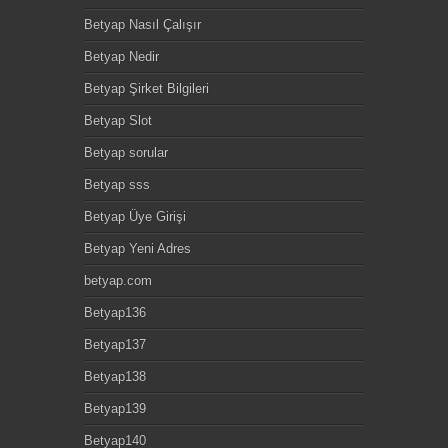
Betyap Nasıl Çalışır
Betyap Nedir
Betyap Şirket Bilgileri
Betyap Slot
Betyap sorular
Betyap sss
Betyap Üye Girişi
Betyap Yeni Adres
betyap.com
Betyap136
Betyap137
Betyap138
Betyap139
Betyap140