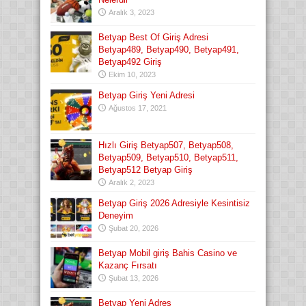
Aralık 3, 2023
Betyap Best Of Giriş Adresi
Betyap489, Betyap490, Betyap491,
Betyap492 Giriş
Ekim 10, 2023
Betyap Giriş Yeni Adresi
Ağustos 17, 2021
Hızlı Giriş Betyap507, Betyap508,
Betyap509, Betyap510, Betyap511,
Betyap512 Betyap Giriş
Aralık 2, 2023
Betyap Giriş 2026 Adresiyle Kesintisiz
Deneyim
Şubat 20, 2026
Betyap Mobil giriş Bahis Casino ve
Kazanç Fırsatı
Şubat 13, 2026
Betyap Yeni Adres