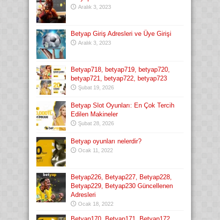
Aralık 3, 2023
Betyap Giriş Adresleri ve Üye Girişi
Aralık 3, 2023
Betyap718, betyap719, betyap720,
betyap721, betyap722, betyap723
Şubat 19, 2026
Betyap Slot Oyunları: En Çok Tercih
Edilen Makineler
Şubat 28, 2026
Betyap oyunları nelerdir?
Ocak 11, 2022
Betyap226, Betyap227, Betyap228,
Betyap229, Betyap230 Güncellenen
Adresleri
Ocak 18, 2022
Betyap170, Betyap171, Betyap172,