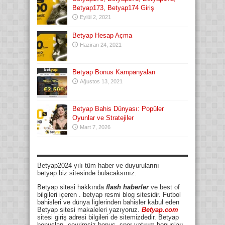
Betyap173, Betyap174 Giriş
Eylül 2, 2021
Betyap Hesap Açma
Haziran 24, 2021
Betyap Bonus Kampanyaları
Ağustos 13, 2021
Betyap Bahis Dünyası: Popüler
Oyunlar ve Stratejiler
Mart 7, 2026
Betyap2024 yılı tüm haber ve duyurularını
betyap.biz sitesinde bulacaksınız.
Betyap sitesi hakkında
flash haberler
ve best of
bilgileri içeren . betyap resmi blog sitesidir. Futbol
bahisleri ve dünya liglerinden bahisler kabul eden
Betyap sitesi makaleleri yazıyoruz.
Betyap.com
sitesi giriş adresi bilgileri de sitemizdedir. Betyap
bonusları, çevrimsiz bonus, spor yatırım bonusları,