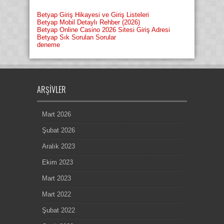
Betyap Giriş Hikayesi ve Giriş Listeleri
Betyap Mobil Detaylı Rehber (2026)
Betyap Online Casino 2026 Sitesi Giriş Adresi
Betyap Sık Sorulan Sorular
deneme
ARŞIVLER
Mart 2026
Şubat 2026
Aralık 2023
Ekim 2023
Mart 2023
Mart 2022
Şubat 2022