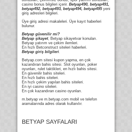
casino bonus bilgileri içerir.
Betyap490, betyap491,
betyap492, betyap493, betyap494, betyap495
yeni
giriş adresleri bilgileri.
Üye giriş adresi makaleleri. Üye kayıt haberleri
bulunur.
Betyap güvenilir mi?
Betyap şikayet
, Betyap sikayetvar konuları.
Betyap yatırım ve çekim ilemleri.
En hızlı Betconstruct siteleri haberleri.
Betyap giriş bilgileri
.
Betyap.com sitesi kupon yapma, en çok
kazandıran bahis sitesi. Slot oyunları, poker
oyunları, rulet taktikleri, en hızlı bahis sitesi.
En güvenilir bahis siteleri.
En hızlı bahis siteleri.
En hızlı çekim yapılan bahis siteleri.
En iyi casino siteleri.
En çok kazandıran casino oyunları.
m.betyap ve m.betyap.com mobil ve telefon
aramalarında adres olarak kullanılır.
BETYAP SAYFALARI