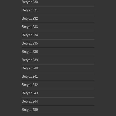
Betyap230
Betyap231
Betyap232
Betyap233
Betyap234
Betyap235
Betyap236
Betyap239
Betyap240
Betyap241
Betyap242
Betyap243
Betyap244
Betyap489