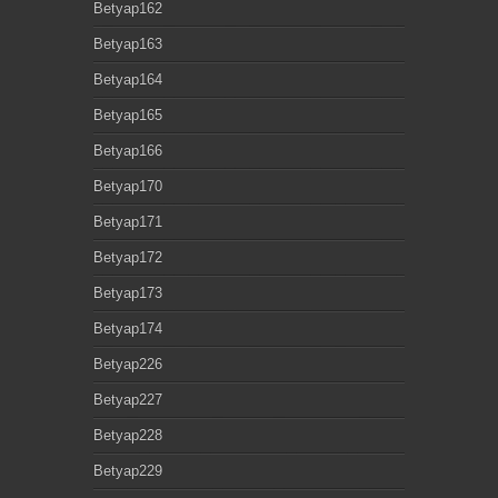
Betyap162
Betyap163
Betyap164
Betyap165
Betyap166
Betyap170
Betyap171
Betyap172
Betyap173
Betyap174
Betyap226
Betyap227
Betyap228
Betyap229