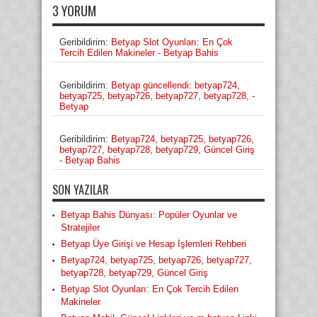
3 YORUM
Geribildirim:
Betyap Slot Oyunları: En Çok
Tercih Edilen Makineler - Betyap Bahis
Geribildirim:
Betyap güncellendi: betyap724,
betyap725, betyap726, betyap727, betyap728, -
Betyap
Geribildirim:
Betyap724, betyap725, betyap726,
betyap727, betyap728, betyap729, Güncel Giriş
- Betyap Bahis
SON YAZILAR
Betyap Bahis Dünyası: Popüler Oyunlar ve
Stratejiler
Betyap Üye Girişi ve Hesap İşlemleri Rehberi
Betyap724, betyap725, betyap726, betyap727,
betyap728, betyap729, Güncel Giriş
Betyap Slot Oyunları: En Çok Tercih Edilen
Makineler