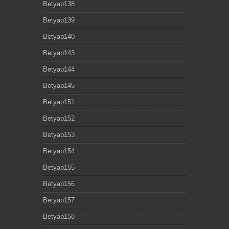
Betyap138
Betyap139
Betyap140
Betyap143
Betyap144
Betyap145
Betyap151
Betyap152
Betyap153
Betyap154
Betyap155
Betyap156
Betyap157
Betyap158