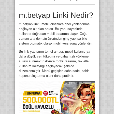
m.betyap Linki Nedir?
m.betyap linki, mobil cihazlara özel yönlendirme
sağlayan alt alan adıdır. Bu yapı sayesinde
kullanıcı doğrudan mobil tasarıma ulaşır. Çoğu
zaman ana domain üzerinden giriş yapılsa bile
sistem otomatik olarak mobil versiyona yönlendirir.
Bu link yapısının temel amacı, mobil kullanıcıya
daha düşük veri tüketimi ve daha hızlı yükleme
süresi sunmaktır. Ayrıca mobil tasarım, tek elle
kullanım kolaylığı sağlayacak şekilde
düzenlenmiştir. Menü geçişleri daha sade, bahis
kuponu oluşturma alanı daha pratiktir.