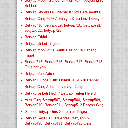
Betyap Mobil, Güncel Linkleri ve m.betyap Linki
Rehberi
Betyap Bitcoin ile Ödeme: Kripto Para Avantaj
Betyap Giriş 2026 Adresiyle Kesintisiz Deneyim
Betyap718, betyap719, betyap720, betyap721,
betyap722, betyap723
Betyap Etkinlik
Betyap Şirket Bilgileri
Betyap Mobil giriş Bahis Casino ve Kazanç
Fırsatı
Betyap715, Betyap716, Betyap717, Betyap718,
Giriş bet yap
Betyap Yeni Adres
Betyap Güncel Giriş Listesi 2024 Yılı Rehberi
Betyap Giriş Adresleri ve Üye Girişi
Betyap Şirketi Nedir? Betyap Türleri Nelerdir
Hızlı Giriş Betyap507, Betyap508, Betyap509,
Betyap510, Betyap511, Betyap512 Betyap Giriş
Güncel Betyap Giriş Sistemleri Bilgisi
Betyap Best Of Giriş Adresi Betyap489,
Betyap490, Betyap491, Betyap492 Giriş