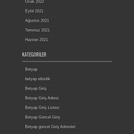
Ocak 2022
Eylül 2021
Ağustos 2021
Temmuz 2021
Haziran 2021
KATEGORILER
Betyap
betyap etkinlik
Betyap Giriş
Betyap Giriş Adresi
Betyap Giriş Listesi
Betyap Güncel Giriş
Betyap güncel Giriş Adresleri