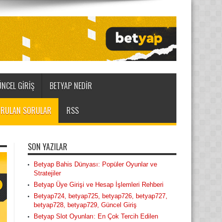
NCEL GIRIŞ
BETYAP NEDIR
SORULAN SORULAR
RSS
SON YAZILAR
Betyap Bahis Dünyası: Popüler Oyunlar ve
Stratejiler
Betyap Üye Girişi ve Hesap İşlemleri Rehberi
Betyap724, betyap725, betyap726, betyap727,
betyap728, betyap729, Güncel Giriş
Betyap Slot Oyunları: En Çok Tercih Edilen