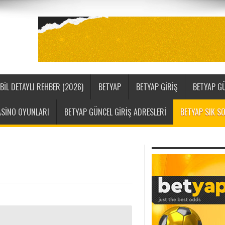
BIL DETAYLI REHBER (2026)
BETYAP
BETYAP GIRIŞ
BETYAP GÜ
ASINO OYUNLARI
BETYAP GÜNCEL GIRIŞ ADRESLERI
BETYAP SIK 