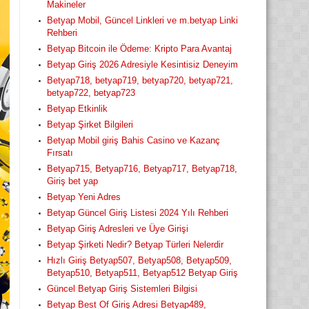
Makineler
Betyap Mobil, Güncel Linkleri ve m.betyap Linki
Rehberi
Betyap Bitcoin ile Ödeme: Kripto Para Avantaj
Betyap Giriş 2026 Adresiyle Kesintisiz Deneyim
Betyap718, betyap719, betyap720, betyap721,
betyap722, betyap723
Betyap Etkinlik
Betyap Şirket Bilgileri
Betyap Mobil giriş Bahis Casino ve Kazanç
Fırsatı
Betyap715, Betyap716, Betyap717, Betyap718,
Giriş bet yap
Betyap Yeni Adres
Betyap Güncel Giriş Listesi 2024 Yılı Rehberi
Betyap Giriş Adresleri ve Üye Girişi
Betyap Şirketi Nedir? Betyap Türleri Nelerdir
Hızlı Giriş Betyap507, Betyap508, Betyap509,
Betyap510, Betyap511, Betyap512 Betyap Giriş
Güncel Betyap Giriş Sistemleri Bilgisi
Betyap Best Of Giriş Adresi Betyap489,