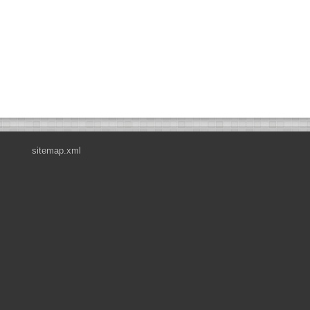
sitemap.xml