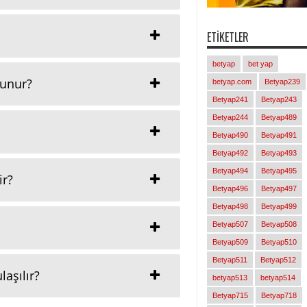
ETIKETLER
betyap
bet yap
lunur?
betyap.com
Betyap239
Betyap241
Betyap243
Betyap244
Betyap489
Betyap490
Betyap491
Betyap492
Betyap493
Betyap494
Betyap495
ir?
Betyap496
Betyap497
Betyap498
Betyap499
Betyap507
Betyap508
Betyap509
Betyap510
Betyap511
Betyap512
aşılır?
betyap513
betyap514
Betyap715
Betyap718