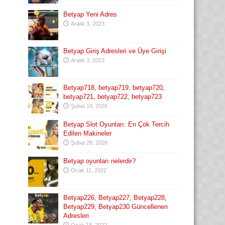
Betyap Yeni Adres
Aralık 3, 2023
Betyap Giriş Adresleri ve Üye Girişi
Aralık 3, 2023
Betyap718, betyap719, betyap720,
betyap721, betyap722, betyap723
Şubat 19, 2026
Betyap Slot Oyunları: En Çok Tercih
Edilen Makineler
Şubat 28, 2026
Betyap oyunları nelerdir?
Ocak 11, 2022
Betyap226, Betyap227, Betyap228,
Betyap229, Betyap230 Güncellenen
Adresleri