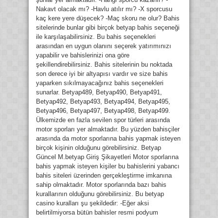
Nakavt olacak mı? -Havlu atılır mı? -X sporcusu
kaç kere yere düşecek? -Maç skoru ne olur? Bahis
sitelerinde bunlar gibi birçok betyap bahis seçeneği
ile karşılaşabilirsiniz. Bu bahis seçenekleri
arasından en uygun olanını seçerek yatırımınızı
yapabilir ve bahislerinizi ona göre
şekillendirebilirsiniz. Bahis sitelerinin bu noktada
son derece iyi bir altyapısı vardır ve size bahis
yaparken sıkılmayacağınız bahis seçenekleri
sunarlar. Betyap489, Betyap490, Betyap491,
Betyap492, Betyap493, Betyap494, Betyap495,
Betyap496, Betyap497, Betyap498, Betyap499.
Ülkemizde en fazla sevilen spor türleri arasında
motor sporları yer almaktadır. Bu yüzden bahisçiler
arasında da motor sporlarına bahis yapmak isteyen
birçok kişinin olduğunu görebilirsiniz. Betyap
Güncel M.betyap Giriş Şikayetleri Motor sporlarına
bahis yapmak isteyen kişiler bu bahislerini yabancı
bahis siteleri üzerinden gerçekleştirme imkanına
sahip olmaktadır. Motor sporlarında bazı bahis
kurallarının olduğunu görebilirsiniz. Bu betyap
casino kuralları şu şekildedir: -Eğer aksi
belirtilmiyorsa bütün bahisler resmi podyum