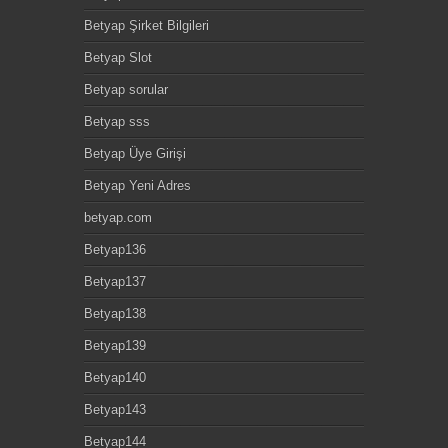
Betyap Şirket Bilgileri
Betyap Slot
Betyap sorular
Betyap sss
Betyap Üye Girişi
Betyap Yeni Adres
betyap.com
Betyap136
Betyap137
Betyap138
Betyap139
Betyap140
Betyap143
Betyap144