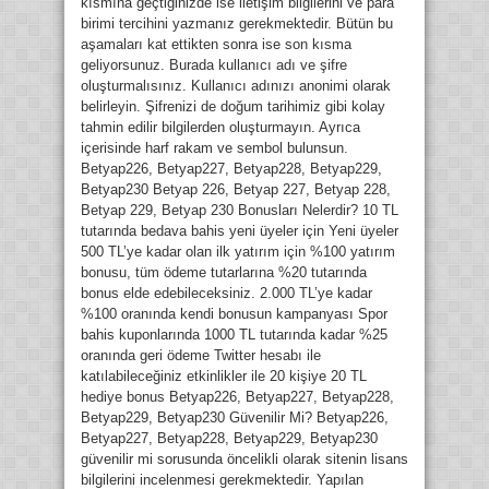
kısmına geçtiğinizde ise iletişim bilgilerini ve para
birimi tercihini yazmanız gerekmektedir. Bütün bu
aşamaları kat ettikten sonra ise son kısma
geliyorsunuz. Burada kullanıcı adı ve şifre
oluşturmalısınız. Kullanıcı adınızı anonimi olarak
belirleyin. Şifrenizi de doğum tarihimiz gibi kolay
tahmin edilir bilgilerden oluşturmayın. Ayrıca
içerisinde harf rakam ve sembol bulunsun.
Betyap226, Betyap227, Betyap228, Betyap229,
Betyap230 Betyap 226, Betyap 227, Betyap 228,
Betyap 229, Betyap 230 Bonusları Nelerdir? 10 TL
tutarında bedava bahis yeni üyeler için Yeni üyeler
500 TL’ye kadar olan ilk yatırım için %100 yatırım
bonusu, tüm ödeme tutarlarına %20 tutarında
bonus elde edebileceksiniz. 2.000 TL’ye kadar
%100 oranında kendi bonusun kampanyası Spor
bahis kuponlarında 1000 TL tutarında kadar %25
oranında geri ödeme Twitter hesabı ile
katılabileceğiniz etkinlikler ile 20 kişiye 20 TL
hediye bonus Betyap226, Betyap227, Betyap228,
Betyap229, Betyap230 Güvenilir Mi? Betyap226,
Betyap227, Betyap228, Betyap229, Betyap230
güvenilir mi sorusunda öncelikli olarak sitenin lisans
bilgilerini incelenmesi gerekmektedir. Yapılan