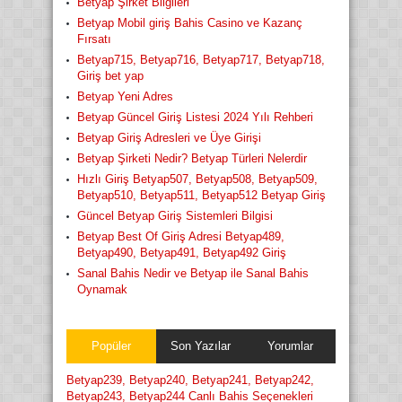
Betyap Şirket Bilgileri
Betyap Mobil giriş Bahis Casino ve Kazanç
Fırsatı
Betyap715, Betyap716, Betyap717, Betyap718,
Giriş bet yap
Betyap Yeni Adres
Betyap Güncel Giriş Listesi 2024 Yılı Rehberi
Betyap Giriş Adresleri ve Üye Girişi
Betyap Şirketi Nedir? Betyap Türleri Nelerdir
Hızlı Giriş Betyap507, Betyap508, Betyap509,
Betyap510, Betyap511, Betyap512 Betyap Giriş
Güncel Betyap Giriş Sistemleri Bilgisi
Betyap Best Of Giriş Adresi Betyap489,
Betyap490, Betyap491, Betyap492 Giriş
Sanal Bahis Nedir ve Betyap ile Sanal Bahis
Oynamak
Popüler
Son Yazılar
Yorumlar
Betyap239, Betyap240, Betyap241, Betyap242,
Betyap243, Betyap244 Canlı Bahis Seçenekleri