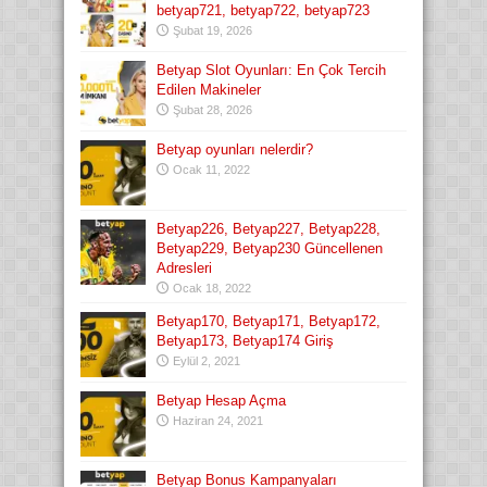
betyap721, betyap722, betyap723
Şubat 19, 2026
Betyap Slot Oyunları: En Çok Tercih
Edilen Makineler
Şubat 28, 2026
Betyap oyunları nelerdir?
Ocak 11, 2022
Betyap226, Betyap227, Betyap228,
Betyap229, Betyap230 Güncellenen
Adresleri
Ocak 18, 2022
Betyap170, Betyap171, Betyap172,
Betyap173, Betyap174 Giriş
Eylül 2, 2021
Betyap Hesap Açma
Haziran 24, 2021
Betyap Bonus Kampanyaları