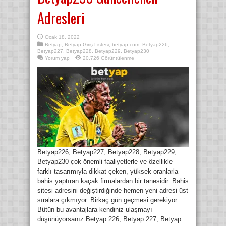
Adresleri
Ocak 18, 2022
Betyap
,
Betyap Giriş Listesi
,
betyap.com
,
Betyap226
,
Betyap227
,
Betyap228
,
Betyap229
,
Betyap230
Yorum yap
20,726 Görüntülenme
Betyap226, Betyap227, Betyap228, Betyap229,
Betyap230 çok önemli faaliyetlerle ve özellikle
farklı tasarımıyla dikkat çeken, yüksek oranlarla
bahis yaptıran kaçak firmalardan bir tanesidir. Bahis
sitesi adresini değiştirdiğinde hemen yeni adresi üst
sıralara çıkmıyor. Birkaç gün geçmesi gerekiyor.
Bütün bu avantajlara kendiniz ulaşmayı
düşünüyorsanız Betyap 226, Betyap 227, Betyap