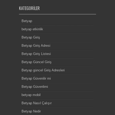
KATEGORILER
Betyap
betyap etkinlik
Betyap Giriş
Betyap Giriş Adresi
Betyap Giriş Listesi
Betyap Güncel Giriş
Betyap güncel Giriş Adresleri
Betyap Güvenilir mi
Betyap Güvenlimi
betyap mobil
Betyap Nasıl Çalışır
Betyap Nedir