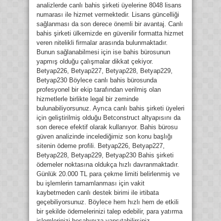
analizlerde canlı bahis şirketi üyelerine 8048 lisans
numarası ile hizmet vermektedir. Lisans güncelliği
sağlanması da son derece önemli bir avantaj. Canlı
bahis şirketi ülkemizde en güvenilir formatta hizmet
veren nitelikli firmalar arasında bulunmaktadır.
Bunun sağlanabilmesi için ise bahis bürosunun
yapmış olduğu çalışmalar dikkat çekiyor.
Betyap226, Betyap227, Betyap228, Betyap229,
Betyap230 Böylece canlı bahis bürosunda
profesyonel bir ekip tarafından verilmiş olan
hizmetlerle birlikte legal bir zeminde
bulunabiliyorsunuz. Ayrıca canlı bahis şirketi üyeleri
için geliştirilmiş olduğu Betconstruct altyapısını da
son derece efektif olarak kullanıyor. Bahis bürosu
güven analizinde incelediğimiz son konu başlığı
sitenin ödeme profili. Betyap226, Betyap227,
Betyap228, Betyap229, Betyap230 Bahis şirketi
ödemeler noktasına oldukça hızlı davranmaktadır.
Günlük 20.000 TL para çekme limiti belirlenmiş ve
bu işlemlerin tamamlanması için vakit
kaybetmeden canlı destek birimi ile irtibata
geçebiliyorsunuz. Böylece hem hızlı hem de etkili
bir şekilde ödemelerinizi talep edebilir, para yatırma
işlemlerinizi hesabınıza yansıtabilirsiniz.