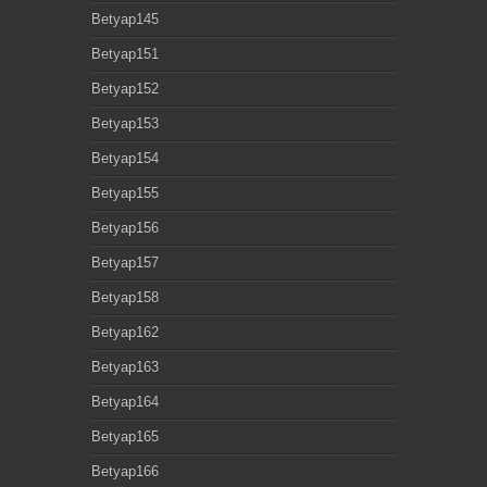
Betyap145
Betyap151
Betyap152
Betyap153
Betyap154
Betyap155
Betyap156
Betyap157
Betyap158
Betyap162
Betyap163
Betyap164
Betyap165
Betyap166