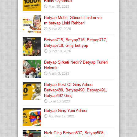
Bahis Oynamak
Mart 30, 2023
Betyap Mobil, Güncel Linkleri ve
m.betyap Linki Rehberi
Şubat 27, 2026
Betyap715, Betyap716, Betyap717,
Betyap718, Giriş bet yap
Şubat 13, 2026
Betyap Şirketi Nedir? Betyap Türleri
Nelerdir
Aralık 3, 2023
Betyap Best Of Giriş Adresi
Betyap489, Betyap490, Betyap491,
Betyap492 Giriş
Ekim 10, 2023
Betyap Giriş Yeni Adresi
Ağustos 17, 2021
Hızlı Giriş Betyap507, Betyap508,