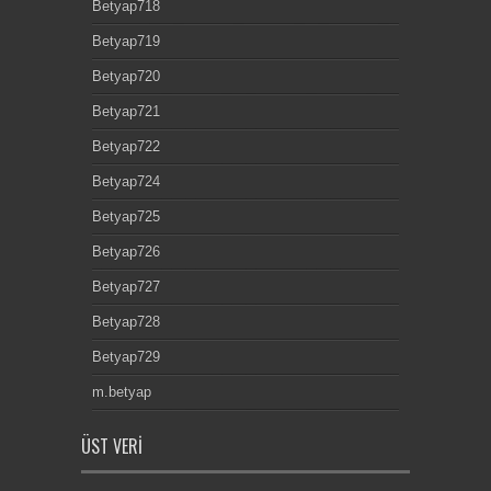
Betyap718
Betyap719
Betyap720
Betyap721
Betyap722
Betyap724
Betyap725
Betyap726
Betyap727
Betyap728
Betyap729
m.betyap
ÜST VERI