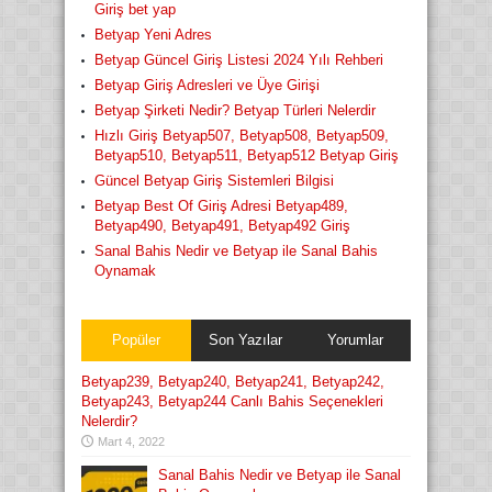
Giriş bet yap
Betyap Yeni Adres
Betyap Güncel Giriş Listesi 2024 Yılı Rehberi
Betyap Giriş Adresleri ve Üye Girişi
Betyap Şirketi Nedir? Betyap Türleri Nelerdir
Hızlı Giriş Betyap507, Betyap508, Betyap509,
Betyap510, Betyap511, Betyap512 Betyap Giriş
Güncel Betyap Giriş Sistemleri Bilgisi
Betyap Best Of Giriş Adresi Betyap489,
Betyap490, Betyap491, Betyap492 Giriş
Sanal Bahis Nedir ve Betyap ile Sanal Bahis
Oynamak
Popüler
Son Yazılar
Yorumlar
Betyap239, Betyap240, Betyap241, Betyap242,
Betyap243, Betyap244 Canlı Bahis Seçenekleri
Nelerdir?
Mart 4, 2022
Sanal Bahis Nedir ve Betyap ile Sanal