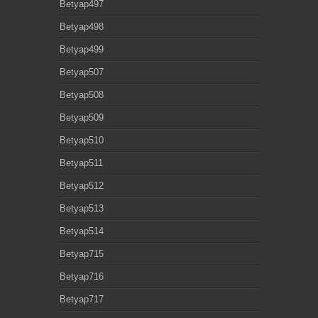
Betyap497
Betyap498
Betyap499
Betyap507
Betyap508
Betyap509
Betyap510
Betyap511
Betyap512
Betyap513
Betyap514
Betyap715
Betyap716
Betyap717