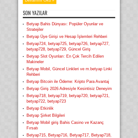
Devamını Oku »
SON YAZILAR
Betyap Bahis Dünyası: Popüler Oyunlar ve
Stratejiler
Betyap Üye Girişi ve Hesap İşlemleri Rehberi
Betyap724, betyap725, betyap726, betyap727,
betyap728, betyap729, Güncel Giriş
Betyap Slot Oyunları: En Çok Tercih Edilen
Makineler
Betyap Mobil, Güncel Linkleri ve m.betyap Linki
Rehberi
Betyap Bitcoin ile Ödeme: Kripto Para Avantaj
Betyap Giriş 2026 Adresiyle Kesintisiz Deneyim
Betyap718, betyap719, betyap720, betyap721,
betyap722, betyap723
Betyap Etkinlik
Betyap Şirket Bilgileri
Betyap Mobil giriş Bahis Casino ve Kazanç
Fırsatı
Betyap715, Betyap716, Betyap717, Betyap718,