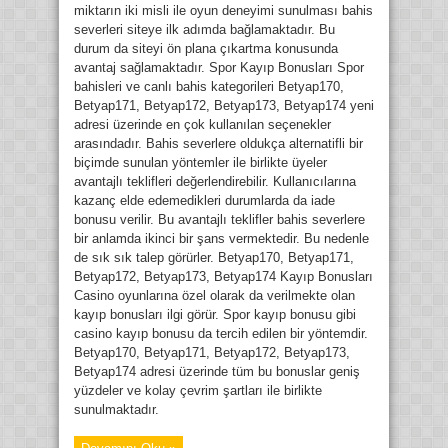
miktarın iki misli ile oyun deneyimi sunulması bahis
severleri siteye ilk adımda bağlamaktadır. Bu
durum da siteyi ön plana çıkartma konusunda
avantaj sağlamaktadır. Spor Kayıp Bonusları Spor
bahisleri ve canlı bahis kategorileri Betyap170,
Betyap171, Betyap172, Betyap173, Betyap174 yeni
adresi üzerinde en çok kullanılan seçenekler
arasındadır. Bahis severlere oldukça alternatifli bir
biçimde sunulan yöntemler ile birlikte üyeler
avantajlı teklifleri değerlendirebilir. Kullanıcılarına
kazanç elde edemedikleri durumlarda da iade
bonusu verilir. Bu avantajlı teklifler bahis severlere
bir anlamda ikinci bir şans vermektedir. Bu nedenle
de sık sık talep görürler. Betyap170, Betyap171,
Betyap172, Betyap173, Betyap174 Kayıp Bonusları
Casino oyunlarına özel olarak da verilmekte olan
kayıp bonusları ilgi görür. Spor kayıp bonusu gibi
casino kayıp bonusu da tercih edilen bir yöntemdir.
Betyap170, Betyap171, Betyap172, Betyap173,
Betyap174 adresi üzerinde tüm bu bonuslar geniş
yüzdeler ve kolay çevrim şartları ile birlikte
sunulmaktadır.