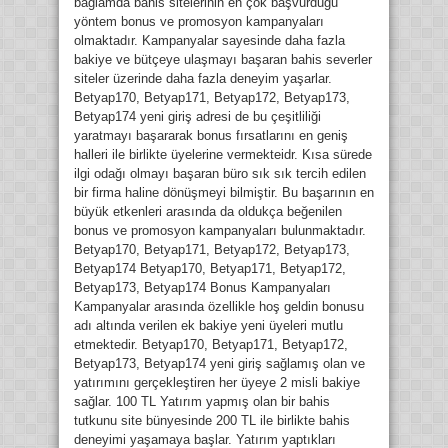
bağlamda bahis sitelerinin en çok başvurduğu
yöntem bonus ve promosyon kampanyaları
olmaktadır. Kampanyalar sayesinde daha fazla
bakiye ve bütçeye ulaşmayı başaran bahis severler
siteler üzerinde daha fazla deneyim yaşarlar.
Betyap170, Betyap171, Betyap172, Betyap173,
Betyap174 yeni giriş adresi de bu çeşitliliği
yaratmayı başararak bonus fırsatlarını en geniş
halleri ile birlikte üyelerine vermekteidr. Kısa sürede
ilgi odağı olmayı başaran büro sık sık tercih edilen
bir firma haline dönüşmeyi bilmiştir. Bu başarının en
büyük etkenleri arasında da oldukça beğenilen
bonus ve promosyon kampanyaları bulunmaktadır.
Betyap170, Betyap171, Betyap172, Betyap173,
Betyap174 Betyap170, Betyap171, Betyap172,
Betyap173, Betyap174 Bonus Kampanyaları
Kampanyalar arasında özellikle hoş geldin bonusu
adı altında verilen ek bakiye yeni üyeleri mutlu
etmektedir. Betyap170, Betyap171, Betyap172,
Betyap173, Betyap174 yeni giriş sağlamış olan ve
yatırımını gerçekleştiren her üyeye 2 misli bakiye
sağlar. 100 TL Yatırım yapmış olan bir bahis
tutkunu site bünyesinde 200 TL ile birlikte bahis
deneyimi yaşamaya başlar. Yatırım yaptıkları