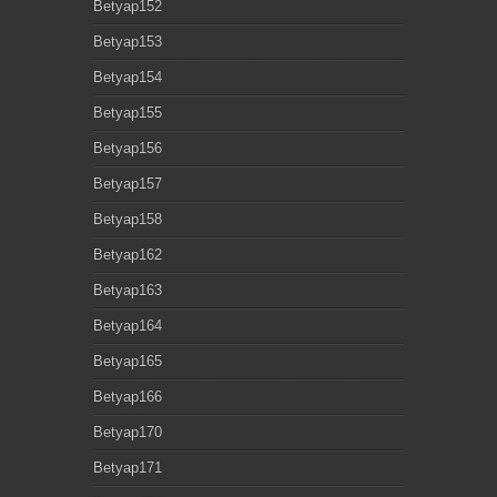
Betyap152
Betyap153
Betyap154
Betyap155
Betyap156
Betyap157
Betyap158
Betyap162
Betyap163
Betyap164
Betyap165
Betyap166
Betyap170
Betyap171