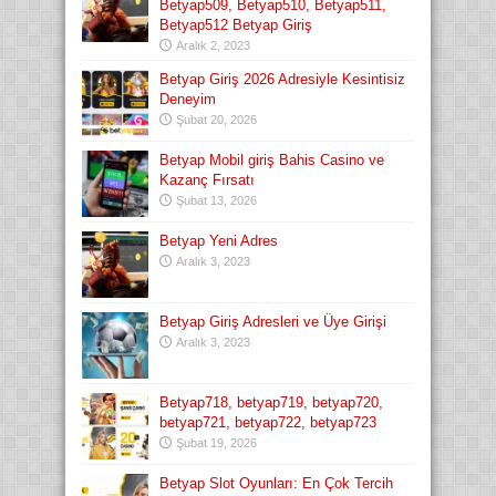
Betyap509, Betyap510, Betyap511,
Betyap512 Betyap Giriş
Aralık 2, 2023
Betyap Giriş 2026 Adresiyle Kesintisiz
Deneyim
Şubat 20, 2026
Betyap Mobil giriş Bahis Casino ve
Kazanç Fırsatı
Şubat 13, 2026
Betyap Yeni Adres
Aralık 3, 2023
Betyap Giriş Adresleri ve Üye Girişi
Aralık 3, 2023
Betyap718, betyap719, betyap720,
betyap721, betyap722, betyap723
Şubat 19, 2026
Betyap Slot Oyunları: En Çok Tercih